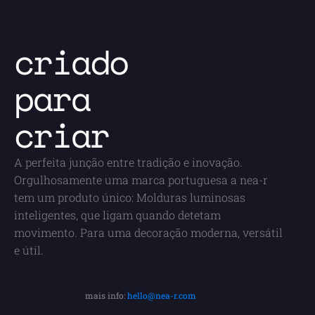
criado
para 
criar
A perfeita junção entre tradição e inovação.
Orgulhosamente uma marca portuguesa a nea-r 
tem um produto único: Molduras luminosas 
inteligentes, que ligam quando detetam 
movimento. Para uma decoração moderna, versátil 
e útil.
mais info: 
hello@nea-r.com